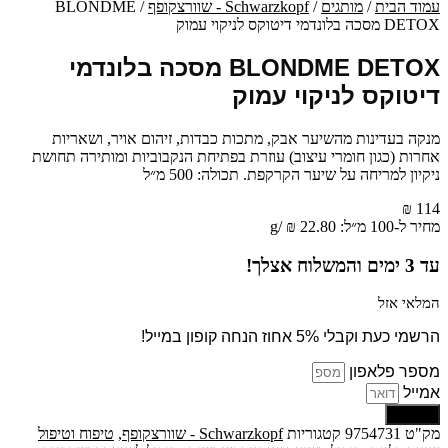
עמוד הבית
/
מותגים
/
Schwarzkopf - שוורצקופף
/ BLONDME
DETOX מסכה בלונדמי דיטוקס לניקוי עמוק
BLONDME DETOX מסכה בלונדמי
דיטוקס לניקוי עמוק
מנקה בעדינות מהשיער אבק, מתכות כבדות, זיהום אויר, ושאריות
אחרות (כגון חומרי עיצוב) עוזרת בפתיחת הנקבוביות ומותירה תחושת
ניקיון למריחה על שיער הקרקפת. תכולה: 500 מ״ל
₪
114
מחיר ל-100 מ״ל:
22.80
₪
/
g
עד
3
ימים והמשלוח אצלך!
המלאי אזל
הרשמי כעת וקבלי 5% אחוז הנחה קופון במייל!
מספר פלאפון
אמייל
שליחה
מק"ט
9754731
קטגוריות
Schwarzkopf - שוורצקופף
,
טיפוח וטיפול