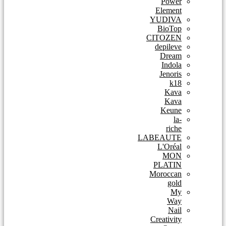
Power
Element
YUDIVA
BioTop
CITOZEN
depileve
Dream
Indola
Jenoris
k18
Kava
Kava
Keune
la-
riche
LABEAUTE
L'Oréal
MON
PLATIN
Moroccan
gold
My
Way
Nail
Creativity