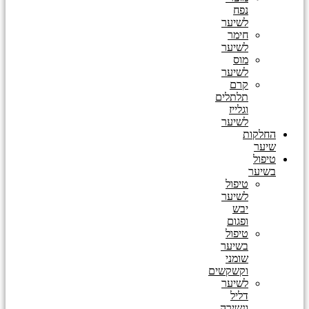
נפח
לשיער
חימר
לשיער
מוס
לשיער
קרם
תלתלים
וגלייז
לשיער
החלקות
שיער
טיפול
בשיער
טיפול
לשיער
יבש
ופגום
טיפול
בשיער
שומני
וקשקשים
לשיער
דליל
ונשירה