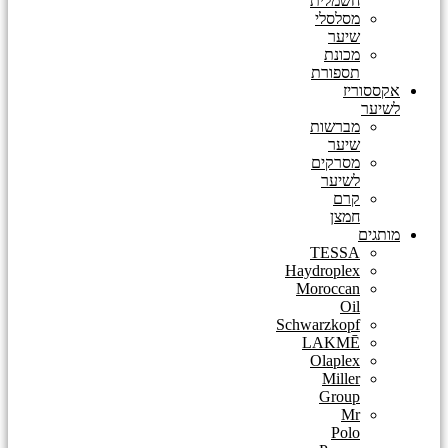
חשמלית
מסלסלי
שיער
מכונת
תספורת
אקססוריז
לשיער
מברשות
שיער
מסרקים
לשיער
קרם
חמצן
מותגים
TESSA
Haydroplex
Moroccan
Oil
Schwarzkopf
LAKMĒ
Olaplex
Miller
Group
Mr
Polo