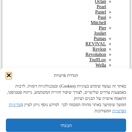
Octan
Pearl
Pastel
Paul
Mitchell
Pier
Jouliet
Pumas
REVIVAL
Revlon
Revolution
TruffLuv
Wella
White
הגדרת פרטיות
Platinium
ג'ויה
JOYA
באתר זה נעשה שימוש בעוגיות (Cookies) ובטכנולוגיות דומות, לרבות
מבצעים
באמצעות צדדים שלישיים, לצורך שיפור חוויית המשתמש, ניתוח סטטיסטי,
מארזים
התאמה אישית של תכנים ושיווק.
במבצע
המשך שימושך באתר מהווה הסכמה לכך. למידע נוסף ניתן לעיין ב
מדיניות
מארזים
הפרטיות
המעודכנת.
לשיער
במבצעים
חמים
הבנתי
טיפוח לגבר