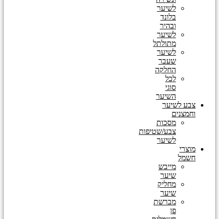
לשיער
בלונד
ובהיר
לשיער
מתולתל
לשיער
שעבר
החלקה
לכל
סוגי
השיער
צבע לשיער
וחמצנים
מסכות
צבע/שטיפות
לשיער
מוצרי
חשמל
מייבש
שיער
מחליק
שיער
מברשת
פן