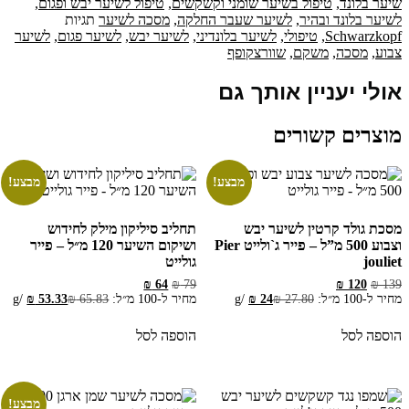
שיער בלונד
,
טיפול בשיער שומני וקשקשים
,
טיפול לשיער יבש ופגום
,
לשיער בלונד ובהיר
,
לשיער שעבר החלקה
,
מסכה לשיער
תגיות
Schwarzkopf
,
טיפולי
,
לשיער בלונדיני
,
לשיער יבש
,
לשיער פגום
,
לשיער
צבוע
,
מסכה
,
משקם
,
שוורצקופף
אולי יעניין אותך גם
מוצרים קשורים
מבצע!
מבצע!
מסכת גולד קרטין לשיער יבש
תחליב סיליקון מילק לחידוש
וצבוע 500 מ”ל – פייר ג`ולייט Pier
ושיקום השיער 120 מ״ל – פייר
jouliet
גולייט
המחיר
המחיר
המחיר
המחיר
₪
64
₪
79
₪
120
₪
139
המקורי
הנוכחי
המקורי
הנוכחי
מחיר ל-100 מ״ל:
27.80
₪
24
₪
/
g
מחיר ל-100 מ״ל:
65.83
₪
53.33
₪
/
g
היה:
הוא:
היה:
הוא:
₪ 64.
₪ 79.
₪ 120.
₪ 139.
הוספה לסל
הוספה לסל
מבצע!