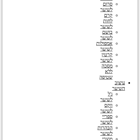
סרום
לשיער
קרם
לחות
לשיער
בושם
לשיער
אמפולות
לשיער
קרטין
לשיער
מסכה
ללא
שטיפה
עיצוב
השיער
ג'ל
לשיער
ווקס
לשיער
ספריי
לשיער
הבהרות
לשיער
מוצרי