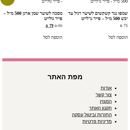
שמפו נגד קשקשים לשיער רגיל עד
מסכה לשיער שמן ארגן 500 מ״ל –
יבש 500 מ״ל – פייר גו'לייט
פייר גולייט
המחיר
המחיר
₪
79
₪
95
₪
75
המקורי
הנוכחי
היה:
הוא:
הוספה לסל
הוספה לסל
₪ 79.
₪ 95.
מפת האתר
אודות
צור קשר
המגזין
תקנון האתר
החזרות וביטול עסקה
מדיניות פרטיות