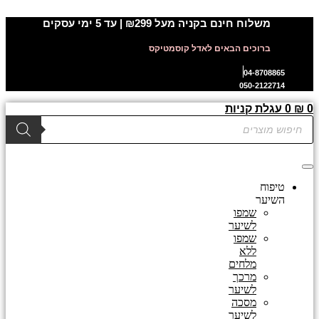
דלג
משלוח חינם בקניה מעל ₪299 | עד 5 ימי עסקים
לתוכן
ברוכים הבאים לאדל קוסמטיקס
04-8708865
050-2122714
0
₪
0
עגלת קניות
Products
search
טיפוח
השיער
שמפו
לשיער
שמפו
ללא
מלחים
מרכך
לשיער
מסכה
לשיער