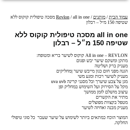
עמוד הבית
/
מותגים
/
Revlon
/ all in one מסכה טיפולית קוקוס ללא
שטיפה 150 מ״ל – רבלון
all in one מסכה טיפולית קוקוס ללא
שטיפה 150 מ״ל – רבלון
All in one – REVLON קוקוס לשיער בריא ומטופח:
מתקן ומשקם שיער יבש ופגום
מעניק ברק ושליטה
הגנה מפני חום כגון מייבש שיער ןמחליקים
מעניק לשיער רכות ומגע משי
מגן על צבע שיערך ובל מסנני קרינה uva uvb
מקל על הסירוק ועל השימוש במחליק ופן
עיצוב מושלם לזמן ממושך
מתיר את הקשרים
מטפל בקצוות מפוצלים
מעניק מבנה ואחיזה לשיער
המוצר הוכח כמתאים ביותר לשימוש על שיער שעבר כל סוגי טיפולי
החלקה.