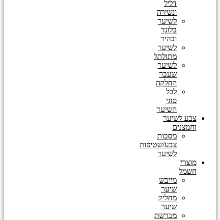
דליל
ונשירה
לשיער
בלונד
ובהיר
לשיער
מתולתל
לשיער
שעבר
החלקה
לכל
סוגי
השיער
צבע לשיער
וחמצנים
מסכות
צבע/שטיפות
לשיער
מוצרי
חשמל
מייבש
שיער
מחליק
שיער
מברשת