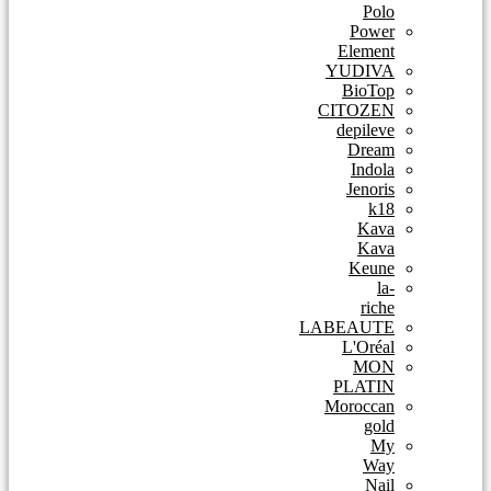
Polo
Power
Element
YUDIVA
BioTop
CITOZEN
depileve
Dream
Indola
Jenoris
k18
Kava
Kava
Keune
la-
riche
LABEAUTE
L'Oréal
MON
PLATIN
Moroccan
gold
My
Way
Nail