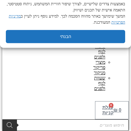
באמצעות צדדים שלישיים, לצורך שיפור חוויית המשתמש, ניתוח סטטיסטי,
טיפוח לגבר
מוצרי
התאמה אישית של תכנים ושיווק.
טיפוח
המשך שימושך באתר מהווה הסכמה לכך. למידע נוסף ניתן לעיין ב
מדיניות
ואביזרים
הפרטיות
המעודכנת.
לזקן
מוצרים
נוספים
הבנתי
מוצרי
טיפוח
לגוף
ולפנים
מוצרי
פדיקור
מניקור
שעוות
לגוף
ולפנים
0
עגלת
₪
0
קניות
Products
search