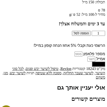
תכולה: 150 מ״ל
₪
78
מחיר ל-100 מ״ל:
52
₪
/
g
עד
3
ימים והמשלוח אצלך!
כמות
הוספה לסל
של
all
in
הרשמי כעת וקבלי 5% אחוז הנחה קופון במייל!
one
מספר פלאפון
מסכה
טיפולית
אמייל
קוקוס
שליחה
ללא
מק"ט
18243
קטגוריות
Revlon
,
טיפול לשיער יבש ופגום
,
לכל סוגי
שטיפה
השיער
,
לשיער שעבר החלקה
,
מסכה ללא שטיפה
תגיות
לשיער יבש
,
מגן
,
150
משקם
מ״ל
-
אולי יעניין אותך גם
רבלון
מוצרים קשורים