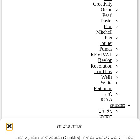
Creativity
Octan
Pearl
Pastel
Paul
Mitchell
Pier
Jouliet
Pumas
REVIVAL
Revlon
Revolution
TruffLuv
Wella
White
Platinium
ג'ויה
JOYA
מבצעים
מארזים
במבצע
מארזים
הגדרת פרטיות
לשיער
במבצעים
באתר זה נעשה שימוש בעוגיות (Cookies) ובטכנולוגיות דומות, לרבות
חמים