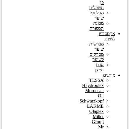
פן
חשמלית
מסלסלי
שיער
מכונת
תספורת
אקססוריז
לשיער
מברשות
שיער
מסרקים
לשיער
קרם
חמצן
מותגים
TESSA
Haydroplex
Moroccan
Oil
Schwarzkopf
LAKMĒ
Olaplex
Miller
Group
Mr