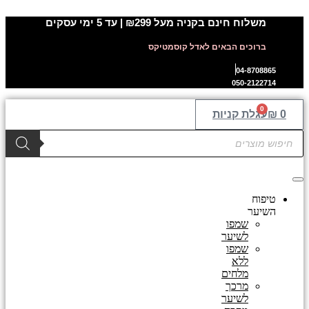
דלג
משלוח חינם בקניה מעל ₪299 | עד 5 ימי עסקים
לתוכן
ברוכים הבאים לאדל קוסמטיקס
04-8708865
050-2122714
0
0
₪
עגלת קניות
Products
search
טיפוח
השיער
שמפו
לשיער
שמפו
ללא
מלחים
מרכך
לשיער