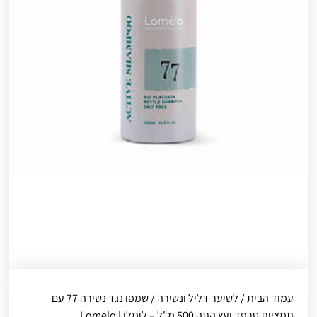
עמוד הבית
/
לשיער דליל ונשירה
/ שמפו נגד נשירה 77 עם
תמציות סרפד ועץ התה 500 מ"ל – לומלו | Lomelo