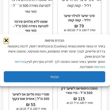
סיבי שיער למילוי שיער
דליל – קווה קווה
שמפו ללא מלחים סירפד
₪
79
למניעת נשירה 500 מ"ל –
מחיר ל-100 מ״ל:
303.85
₪
מאי וואי
₪
69
הגדרת פרטיות
מחיר ל-100 מ״ל:
13.80
₪
באתר זה נעשה שימוש בעוגיות (Cookies) ובטכנולוגיות דומות, לרבות באמצעות
בחר אפשרויות
הוספה לסל
צדדים שלישיים, לצורך שיפור חוויית המשתמש, ניתוח סטטיסטי, התאמה אישית
של תכנים ושיווק.
המשך שימושך באתר מהווה הסכמה לכך. למידע נוסף ניתן לעיין ב
מדיניות
הפרטיות
המעודכנת.
הבנתי
מסכה היפופיאה לשיער דק
500 מ״ל – מיי-וואיי
ספריי נפח ווליום אפ לשיער
₪
115
300 מ"ל | אוסיס שוורצקוף
מחיר ל-100 מ״ל:
23
₪
₪
55
מחיר ל-100 מ״ל:
18.33
₪