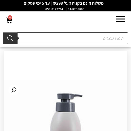
משלוח חינם בקניה מעל ₪299 | עד 5 ימי עסקים
050-2122714
04-8708865
0