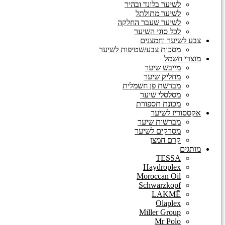
לשיער בלונד ובהיר
לשיער מתולתל
לשיער שעבר החלקה
לכל סוגי השיער
צבע לשיער וחמצנים
מסכות צבע/שטיפות לשיער
מוצרי חשמל
מייבש שיער
מחליק שיער
מברשת פן חשמלית
מסלסלי שיער
מכונת תספורת
אקססוריז לשיער
מברשות שיער
מסרקים לשיער
קרם חמצן
מותגים
TESSA
Haydroplex
Moroccan Oil
Schwarzkopf
LAKMĒ
Olaplex
Miller Group
Mr Polo