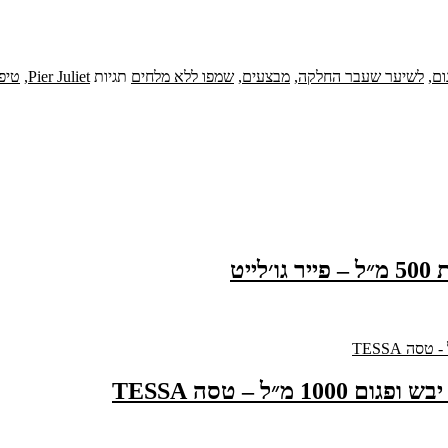
ום
,
לשיער שעבר החלקה
,
מבצעים
,
שמפו ללא מלחים
תגיות
Pier Juliet
,
טיפו
יט
״ל – טסה TESSA