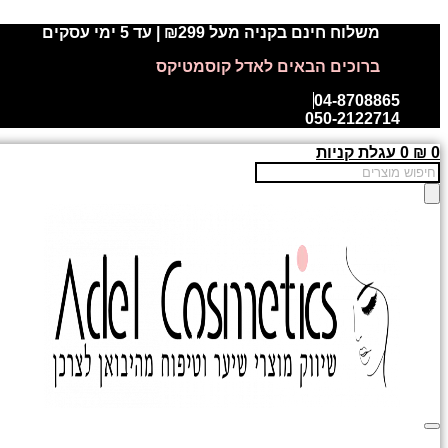
דלג
משלוח חינם בקניה מעל ₪299 | עד 5 ימי עסקים
לתוכן
ברוכים הבאים לאדל קוסמטיקס
04-8708865
050-2122714
0
₪
0
עגלת קניות
Products
search