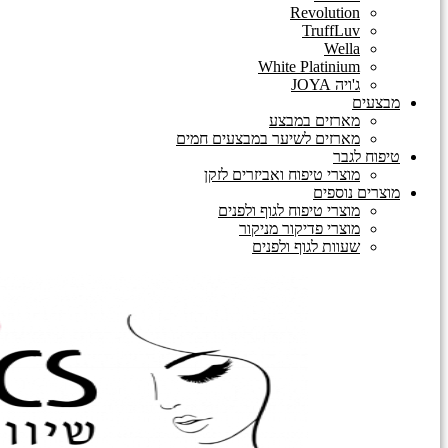
Revolution
TruffLuv
Wella
White Platinium
ג'ויה JOYA
מבצעים
מארזים במבצע
מארזים לשיער במבצעים חמים
טיפוח לגבר
מוצרי טיפוח ואביזרים לזקן
מוצרים נוספים
מוצרי טיפוח לגוף ולפנים
מוצרי פדיקור מניקור
שעוות לגוף ולפנים