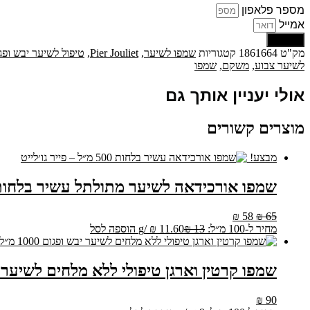
לאחר
מספר פלאפון
החלקה
אמייל
ולשיער
שליחה
צבוע
מק"ט
1861664
קטגוריות
שמפו לשיער
,
Pier Jouliet
,
טיפול לשיער יבש ופג
1000
לשיער צבוע
,
משקם
,
שמפו
מ״ל
-
אולי יעניין אותך גם
פייר
ג'ולייט
מוצרים קשורים
מבצע!
שמפו אורכידאה לשיער מתולתל עשיר בלחות 500 מ״ל – פייר גו׳לי
המחיר
המחיר
₪
58
₪
65
המקורי
הנוכחי
מחיר ל-100 מ״ל:
13
₪
11.60
₪
/
g
הוספה לסל
היה:
הוא:
₪ 58.
₪ 65.
שמפו קרטין וארגן טיפולי ללא מלחים לשיער יבש ופגום 1000 מ
₪
90