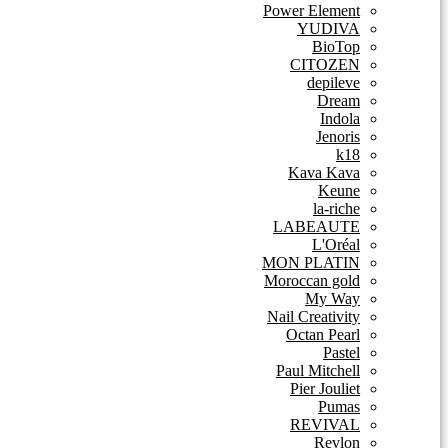
Power Element
YUDIVA
BioTop
CITOZEN
depileve
Dream
Indola
Jenoris
k18
Kava Kava
Keune
la-riche
LABEAUTE
L'Oréal
MON PLATIN
Moroccan gold
My Way
Nail Creativity
Octan Pearl
Pastel
Paul Mitchell
Pier Jouliet
Pumas
REVIVAL
Revlon