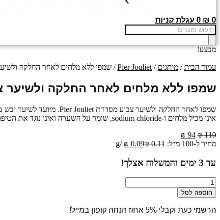
0
₪
0
עגלת קניות
Products
search
מבצע!
עמוד הבית
/
מותגים
/
Pier Jouliet
/ שמפו ללא מלחים לאחר החלקה ולשיער צבוע 1000 מ״ל – פיי
שמפו ללא מלחים לאחר החלקה ולשיער צבוע 1000 מ״ל – פייר ג
שמפו לאחר החלקה ולשיער צבוע מסדרת Pier Jouliet. מיועד לשיער יבש במיוחד שעבר טיפולים כימיים כגון החלקה צבע הבהרה או סלסול
אינו מכיל מלחים ו-sodium chloride, שומר על השערה ואינו נוגד את הטיפול הכימי. תכולה 1000 מ"ל
המחיר
המחיר
₪
94
₪
110
המקורי
הנוכחי
מחיר ל-100 מ״ל:
0.11
₪
0.09
₪
/
g
היה:
הוא:
₪ 94.
₪ 110.
עד
3
ימים והמשלוח אצלך!
כמות
של
הוספה לסל
שמפו
ללא
הרשמי כעת וקבלי 5% אחוז הנחה קופון במייל!
מלחים