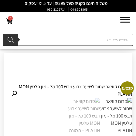
משלוח חינם בקניה מעל ₪299 | עד 5 ימי עסקים
050-2122714
04-8708865
0
מבצע!