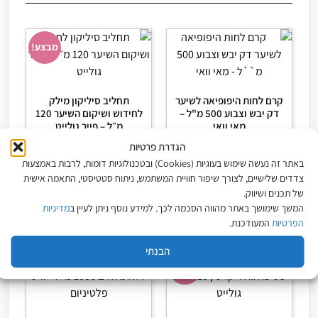
מבצע!
קרם לחות היפופיאה לשיער
תחליב סיליקון מילק
דק יבש וצבוע 500 מ"ל –
לחידוש ושיקום השיער 120
מאי וואי
מ״ל – פייר גולייט
₪
64
₪
79
₪
69
הגדרת פרטיות
מחיר ל-100 מ״ל:
13.80
₪
מחיר ל-100 מ״ל:
65.83
₪
באתר זה נעשה שימוש בעוגיות (Cookies) ובטכנולוגיות דומות, לרבות באמצעות
₪
53.33
צדדים שלישיים, לצורך שיפור חוויית המשתמש, ניתוח סטטיסטי, התאמה אישית
של תכנים ושיווק.
מידע נוסף
הוספה לסל
המשך שימושך באתר מהווה הסכמה לכך. למידע נוסף ניתן לעיין ב
מדיניות
הפרטיות
המעודכנת.
הבנתי
מבצע!