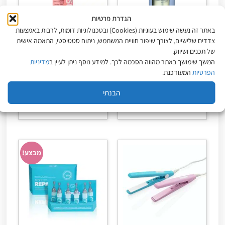
הגדרת פרטיות
באתר זה נעשה שימוש בעוגיות (Cookies) ובטכנולוגיות דומות, לרבות באמצעות
צדדים שלישיים, לצורך שיפור חוויית המשתמש, ניתוח סטטיסטי, התאמה אישית
טסה TESSA – שמפו טיפולי
אבקת נפח לשיער 10 גר'
מועשר בזרעי פשתן 1000
דאסט איט אוסיס DUST IT
של תכנים ושיווק.
מ״ל
שוורצקופף OSIS
המשך שימושך באתר מהווה הסכמה לכך. למידע נוסף ניתן לעיין ב
מדיניות
₪
55
₪
69
₪
90
הפרטיות
המעודכנת.
מחיר ל-100 מ״ל:
9
₪
מחיר ל-100 מ״ל:
690
₪
550
₪
הבנתי
הוספה לסל
הוספה לסל
מבצע!