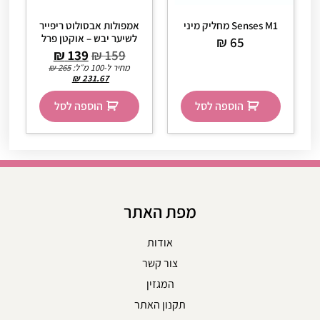
Senses M1 מחליק מיני
אמפולות אבסולוט ריפייר
לשיער יבש – אוקטן פרל
₪
65
₪
139
₪
159
מחיר ל-100 מ״ל:
265
₪
₪
231.67
הוספה לסל
הוספה לסל
מפת האתר
אודות
צור קשר
המגזין
תקנון האתר