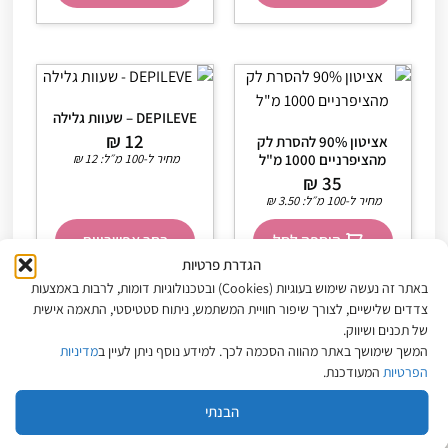
DEPILEVE – שעוות גלילה
₪
12
אציטון 90% להסרת לק
מהציפרניים 1000 מ"ל
מחיר ל-100 מ״ל:
12
₪
₪
35
מחיר ל-100 מ״ל:
3.50
₪
הוספה לסל
בחר אפשרויות
הגדרת פרטיות
באתר זה נעשה שימוש בעוגיות (Cookies) ובטכנולוגיות דומות, לרבות באמצעות
צדדים שלישיים, לצורך שיפור חוויית המשתמש, ניתוח סטטיסטי, התאמה אישית
של תכנים ושיווק.
המשך שימושך באתר מהווה הסכמה לכך. למידע נוסף ניתן לעיין ב
מדיניות
הפרטיות
המעודכנת.
מפת האתר
הבנתי
אודות