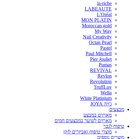
la-riche
LABEAUTE
L'Oréal
MON PLATIN
Moroccan gold
My Way
Nail Creativity
Octan Pearl
Pastel
Paul Mitchell
Pier Jouliet
Pumas
REVIVAL
Revlon
Revolution
TruffLuv
Wella
White Platinium
ג'ויה JOYA
מבצעים
מארזים במבצע
מארזים לשיער במבצעים חמים
טיפוח לגבר
מוצרי טיפוח ואביזרים לזקן
מוצרים נוספים