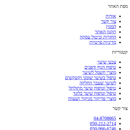
מפת האתר
אודות
צור קשר
המגזין
תקנון האתר
החזרות וביטול עסקה
מדיניות פרטיות
קטגוריות
צבעי שיער
טיפוח הגוף והפנים
מוצרי חשמל לשיער
טיפול בשיער שומני וקשקשים
לשיער שעבר החלקה
טיפול וטיפוח שיער מתולתל
טיפול וטיפוח שיער בלונד
מוצרי פדיקור מניקור ושעווה
צור קשר
04-8708865
050-212-2714
050-966-6746