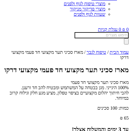
מוצרי טיפוח לגוף ולפנים
מוצרי פדיקור מניקור
שעוות לגוף ולפנים
0
₪
0
עגלת קניות
Products
search
עמוד הבית
/
טיפוח לגבר
/ מארז סכיני תער מקצועי חד פעמי מקצועי
דרקו
מארז סכיני תער מקצועי חד פעמי מקצועי דרקו
מארז סכיני תער מקצועי חד פעמי
100% היגייני. מגן בבטחה על המשתמש ומבטיח להב חד ורענן.
להבי חיתוך יהלום מקצועיים בציפוי טפלון, מציע מגע חלק וגילוח קרוב
במיוחד.
כמות: 100 סכינים
₪
65
עד
3
ימים והמשלוח אצלך!