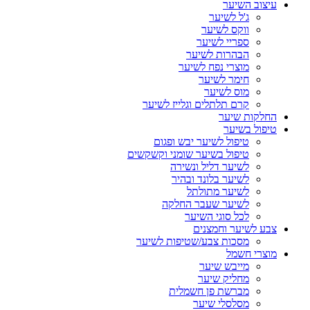
עיצוב השיער
ג'ל לשיער
ווקס לשיער
ספריי לשיער
הבהרות לשיער
מוצרי נפח לשיער
חימר לשיער
מוס לשיער
קרם תלתלים וגלייז לשיער
החלקות שיער
טיפול בשיער
טיפול לשיער יבש ופגום
טיפול בשיער שומני וקשקשים
לשיער דליל ונשירה
לשיער בלונד ובהיר
לשיער מתולתל
לשיער שעבר החלקה
לכל סוגי השיער
צבע לשיער וחמצנים
מסכות צבע/שטיפות לשיער
מוצרי חשמל
מייבש שיער
מחליק שיער
מברשת פן חשמלית
מסלסלי שיער