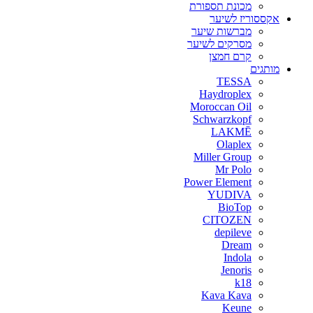
מכונת תספורת
אקססוריז לשיער
מברשות שיער
מסרקים לשיער
קרם חמצן
מותגים
TESSA
Haydroplex
Moroccan Oil
Schwarzkopf
LAKMĒ
Olaplex
Miller Group
Mr Polo
Power Element
YUDIVA
BioTop
CITOZEN
depileve
Dream
Indola
Jenoris
k18
Kava Kava
Keune