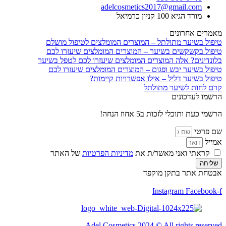
adelcosmetics2017@gmail.com
מורד הגיא 100 קניון כרמיאל
מאמרים אחרונים
טיפול בשיער מתולתל – המוצרים המומלצים לטיפול מושלם
טיפול בקשקשים בשיער – המוצרים המומלצים שיעזרו לכם
בלונדינים? אלה המוצרים המומלצים שיעזרו לכם לטפל בשיער
טיפול בשיער יבש ופגום – המוצרים המומלצים שיעזרו לכם
טיפול בשיער דליל – אילו אפשרויות קיימות?
קרם לחות לשיער מתולתל
הרשמו לעדכונים
הרשמי כעת ותוכלי לזכות ב5 אחוז הנחה!
שם פרטי
אמייל
קראתי ואני מאשר/ת את
מדיניות הפרטיות
של האתר
שליחה
אבטחת אתר בתקן מוקפד
Instagram
Facebook-f
Adel Cosmetics 2024 © All rights reserved​