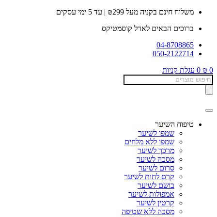
דלג
משלוח חינם בקניה מעל ₪299 | עד 5 ימי עסקים
לתוכן
ברוכים הבאים לאדל קוסמטיקס
04-8708865
050-2122714
0
₪
0
עגלת קניות
Products
search
טיפוח השיער
שמפו לשיער
שמפו ללא מלחים
מרכך לשיער
מסכה לשיער
סרום לשיער
קרם לחות לשיער
בושם לשיער
אמפולות לשיער
קרטין לשיער
מסכה ללא שטיפה