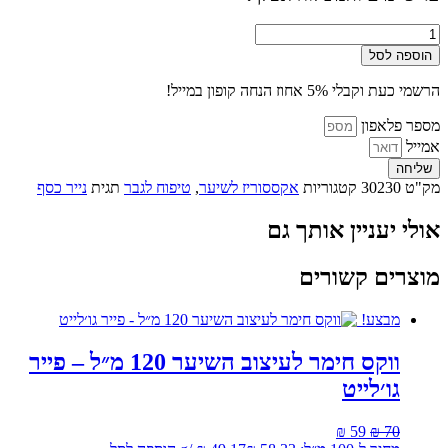
כמות
של
הוספה לסל
מארז
סכיני
הרשמי כעת וקבלי 5% אחוז הנחה קופון במייל!
תער
מקצועי
מספר פלאפון
חד
אמייל
פעמי
שליחה
מקצועי
מק"ט
30230
קטגוריות
אקססוריז לשיער
,
טיפוח לגבר
תגית
נייר כסף
דרקו
אולי יעניין אותך גם
מוצרים קשורים
מבצע!
ווקס חימר לעיצוב השיער 120 מ״ל – פייר
גו׳לייט
המחיר
המחיר
₪
59
₪
70