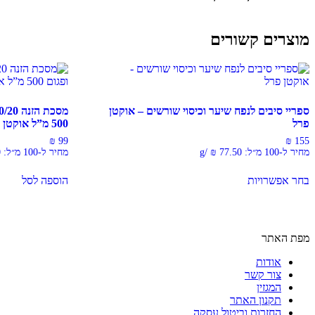
מוצרים קשורים
ספריי סיבים לנפח שיער וכיסוי שורשים – אוקטן
פרל
500 מ”ל אוקטן פרל Octan Pearl
₪
99
₪
155
מחיר ל-100 מ״ל:
77.50
₪
/
g
מחיר ל-100 מ״ל:
0
למוצר
בחר אפשרויות
הוספה לסל
זה
יש
מספר
סוגים.
ניתן
מפת האתר
לבחור
את
אודות
האפשרויות
צור קשר
בעמוד
המגזין
המוצר
תקנון האתר
החזרות וביטול עסקה