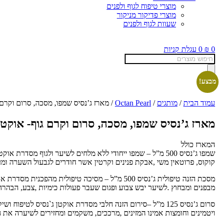
מוצרי טיפוח לגוף ולפנים
מוצרי פדיקור מניקור
שעוות לגוף ולפנים
0
₪
0
עגלת קניות
Products
search
מבצע!
עמוד הבית
/
מותגים
/
Octan Pearl
/ מארז ג’נסיס שמפו, מסכה, סרום וקרם 
מארז ג’נסיס שמפו, מסכה, סרום וקרם גוף- אוקטן
המארז כולל
שמפו ג’נסיס 500 מ”ל – שמפו ייחודי ללא מלחים לשיער ולגוף מ
קוקוס, פרוטאין משי ,אבקת פנינים וקרטין אשר חודרים לגבעול השערה ומע
מבפנים ומבחוץ .לשיער יבש צבוע ופגום שעבר פעולות כימיות ,צבע, הבהר
סרום ג’נסיס 125 מ”ל –סירום הזנה חלבי מסדרת אוקטן ג`נסיס 
ויטמינים וחומצות אמינו המזינים ,מרככים, משקמים ומחזירים לשיערה את 