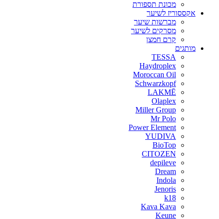
מכונת תספורת
אקססוריז לשיער
מברשות שיער
מסרקים לשיער
קרם חמצן
מותגים
TESSA
Haydroplex
Moroccan Oil
Schwarzkopf
LAKMĒ
Olaplex
Miller Group
Mr Polo
Power Element
YUDIVA
BioTop
CITOZEN
depileve
Dream
Indola
Jenoris
k18
Kava Kava
Keune