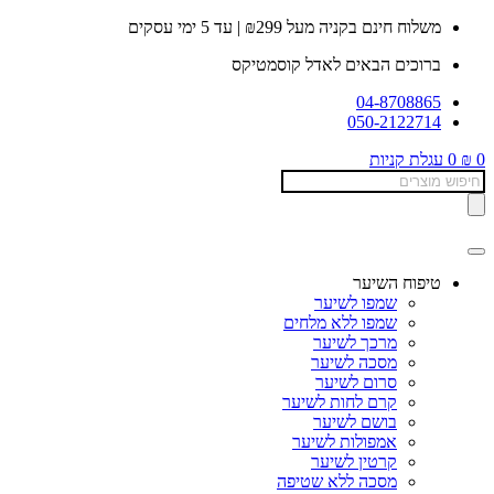
דלג
משלוח חינם בקניה מעל ₪299 | עד 5 ימי עסקים
לתוכן
ברוכים הבאים לאדל קוסמטיקס
04-8708865
050-2122714
0
₪
0
עגלת קניות
Products
search
טיפוח השיער
שמפו לשיער
שמפו ללא מלחים
מרכך לשיער
מסכה לשיער
סרום לשיער
קרם לחות לשיער
בושם לשיער
אמפולות לשיער
קרטין לשיער
מסכה ללא שטיפה