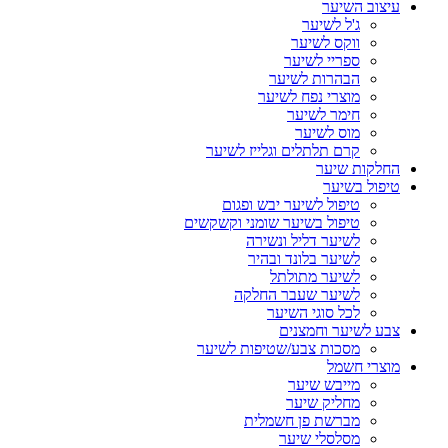
עיצוב השיער
ג'ל לשיער
ווקס לשיער
ספריי לשיער
הבהרות לשיער
מוצרי נפח לשיער
חימר לשיער
מוס לשיער
קרם תלתלים וגלייז לשיער
החלקות שיער
טיפול בשיער
טיפול לשיער יבש ופגום
טיפול בשיער שומני וקשקשים
לשיער דליל ונשירה
לשיער בלונד ובהיר
לשיער מתולתל
לשיער שעבר החלקה
לכל סוגי השיער
צבע לשיער וחמצנים
מסכות צבע/שטיפות לשיער
מוצרי חשמל
מייבש שיער
מחליק שיער
מברשת פן חשמלית
מסלסלי שיער