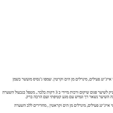
נטי אייג’ינג פעילים, מינרלים מן הים וקרטין. שמפו ג’נסיס מועשר בשמן
מסכת הזנה טיפולית ג’נסיס 500 מ”ל – מסיכה טיפולית מהפכנית מסדרת אוקטן פרל ג`נסיס מועשרת בקראטין ללא מלחים, פרוטאין וחומצות אמינו .מעניק לשיער פגום שיקום ורכות מיידי ב 3 דקות בלבד., מטפל בגבעול השערה
כה השיער נשאר רך וגמיש עם מגע קטיפתי ועם הרבה ברק.
אנטי אייג’ינג פעילים, מינרלים מן הים וקראטין , מחדירים ללב השערה