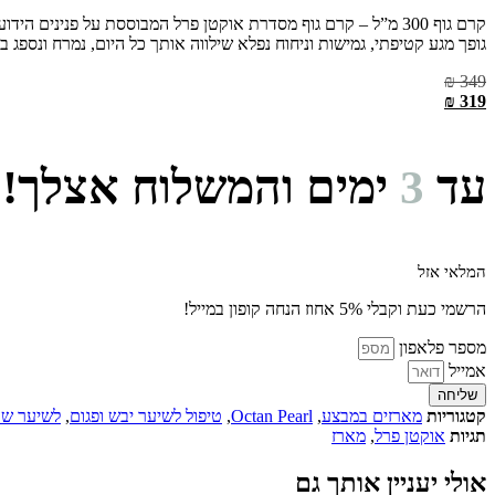
קרם גוף 300 מ”ל – קרם גוף מסדרת אוקטן פרל המבוססת על פנינים 
גופך מגע קטיפתי, גמישות וניחוח נפלא שילווה אותך כל היום, נמרח ונספג
₪
349
המחיר
₪
319
המחיר
המקורי
היה:
הנוכחי
₪ 349.
הוא:
עד
3
ימים והמשלוח אצלך!
₪ 319.
המלאי אזל
הרשמי כעת וקבלי 5% אחוז הנחה קופון במייל!
מספר פלאפון
אמייל
שליחה
קטגוריות
מארזים במבצע
,
Octan Pearl
,
טיפול לשיער יבש ופגום
,
לשיער ש
תגיות
אוקטן פרל
,
מארז
אולי יעניין אותך גם