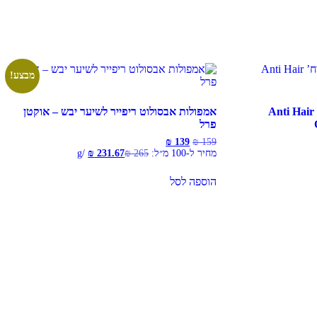
מבצע!
אמפולות לשיער נגד נשירה 12 יח’ Anti Hair
אמפולות אבסולוט ריפייר לשיער יבש – אוקטן
פרל
המחיר
המחיר
₪
139
₪
159
המקורי
הנוכחי
מחיר ל-100 מ״ל:
265
₪
231.67
₪
/
g
היה:
הוא:
₪ 139.
₪ 159.
הוספה לסל