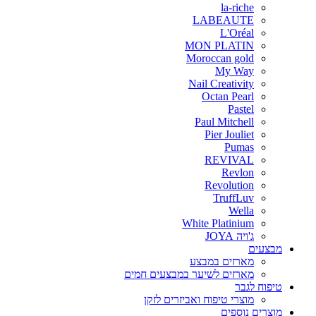
la-riche
LABEAUTE
L'Oréal
MON PLATIN
Moroccan gold
My Way
Nail Creativity
Octan Pearl
Pastel
Paul Mitchell
Pier Jouliet
Pumas
REVIVAL
Revlon
Revolution
TruffLuv
Wella
White Platinium
ג'ויה JOYA
מבצעים
מארזים במבצע
מארזים לשיער במבצעים חמים
טיפוח לגבר
מוצרי טיפוח ואביזרים לזקן
מוצרים נוספים