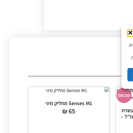
יים,
.
מבצע!
Senses M1 מחליק מיני
עשרת
65
₪
טין ושמן ארגן – נפח 250 מ"ל –