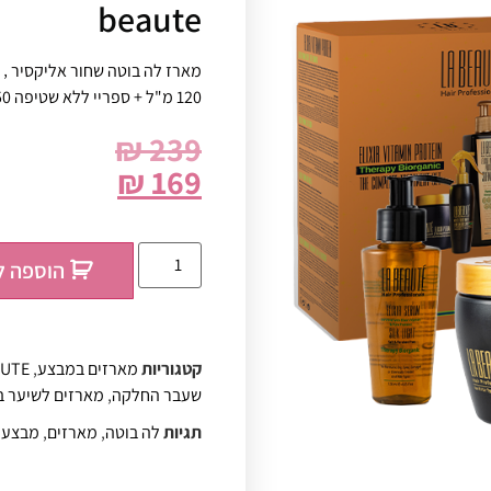
beaute
120 מ"ל + ספריי ללא שטיפה 250 מ"ל.
₪
239
₪
169
הוספה ל
קטגוריות
מארזים במבצע
,
AUTE
שעבר החלקה
,
מארזים לשיער ב
תגיות
לה בוטה
,
מארזים
,
מבצעי