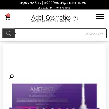
משלוח חינם בקניה מעל ₪299 | עד 5 ימי עסקים
050-2122714
04-8708865
0