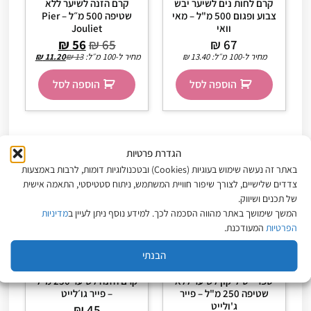
קרם לחות נים לשיער יבש
קרם הזנה לשיער ללא
צבוע ופגום 500 מ"ל – מאי
שטיפה 500 מ״ל – Pier
וואי
Jouliet
₪
56
₪
65
₪
67
מחיר ל-100 מ״ל:
13.40
₪
מחיר ל-100 מ״ל:
13
₪
11.20
₪
הוספה לסל
הוספה לסל
הגדרת פרטיות
באתר זה נעשה שימוש בעוגיות (Cookies) ובטכנולוגיות דומות, לרבות באמצעות
צדדים שלישיים, לצורך שיפור חוויית המשתמש, ניתוח סטטיסטי, התאמה אישית
של תכנים ושיווק.
המשך שימושך באתר מהווה הסכמה לכך. למידע נוסף ניתן לעיין ב
מדיניות
הפרטיות
המעודכנת.
הבנתי
ספריי סיליקון לשיער ללא
קרם הזנה לשיער 250 מ״ל
שטיפה 250 מ"ל – פייר
– פייר גו׳לייט
ג'ולייט
₪
45