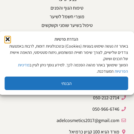
טיפוח הגוף והפנים
מוצרי חשמל לשיער
טיפול בשיער שומני וקשקשים
לשיער שעבר החלקה
הגדרת פרטיות
טיפול וטיפוח שיער מתולתל
באתר זה נעשה שימוש בעוגיות (Cookies) ובטכנולוגיות דומות, לרבות באמצעות
טיפול וטיפוח שיער בלונד
צדדים שלישיים, לצורך שיפור חוויית המשתמש, ניתוח סטטיסטי, התאמה אישית
של תכנים ושיווק.
מוצרי פדיקור מניקור ושעווה
המשך שימושך באתר מהווה הסכמה לכך. למידע נוסף ניתן לעיין ב
מדיניות
צור קשר
הפרטיות
המעודכנת.
הבנתי
04-8708865
050-212-2714
050-966-6746
adelcosmetics2017@gmail.com
מורד הגיא 100 קניון כרמיאל